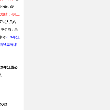
职业能力测
试成绩：4月上
面试人员名
月中旬前；录
参考
2026年江
面试系统课
026
年江西公
看）
QQ群