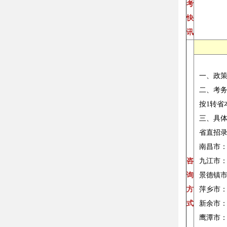
考
快
讯
一、政策咨
二、考务
按1转省
三、具
省直招
南昌市：07
咨
九江市：07
询
景德镇市：0
方
萍乡市：07
式
新余市：07
鹰潭市：07