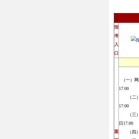
报
考
入
口
（一）网上报
17:00
（二）网上
17:00
（三）打印
日17:00
重
（四）公共