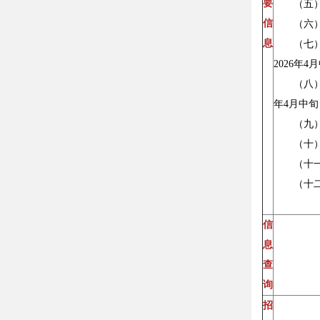
要
（五）专业
信
（六）
息
（七）公
2026年4
（八）网
年4月中旬
（九）
（十）
（十一
（十二
信
息
查
询
招