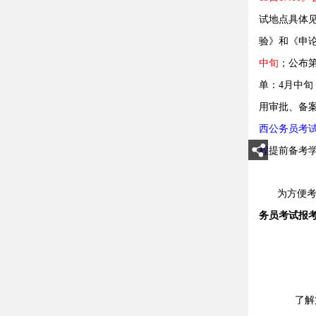
试地点具体
验》和《申
中旬
；公布
单：4月中旬
用审批、备案
西公务员考试
程
提前备考
为方便考生
务员考试报
了解