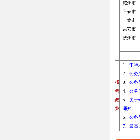
赣州市：07
宜春市：07
上饶市：07
吉安市：07
抚州市：07
1、
中华
2、
公务
招
3、
公务
考
4、
公务
政
5、
关于
策
通知
6、
公务
7
、
最高