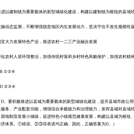
以建制镇为重要载体的新型城镇化建设，构建以建制镇为枢纽的县域
动态监测，不断增强脱贫地区内生发展动力，坚决守住不发生规模性
大力发展特色产业，推进农村一二三产业融合发展
农村人居环境整治，加强传统村落和乡村特色风貌保护，加强农村精
.①②④
.②③④
。要积极推进以县城为重要载体的新型城镇化建设，提升县城市政公用
共服务、产业配套功能，增强综合承载能力和治理能力，发挥县城对县域
。因地制宜发展小城镇，促进特色小镇规范健康发展，构建以县城为枢纽
经济体系。①错误。②③④表述均正确。因此，正确答案为D。）