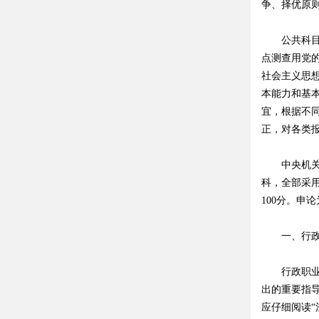
争、择优原
公共科目笔
点测查用党
社会主义思
本能力和基
宜，根据不
正，对各类
中央机关及
科，全部采
100分。申
一、行政
行政职业能
出的重要指
应仔细阅读