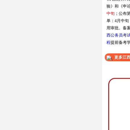
验》和《申
中旬
；公布
单：4月中旬
用审批、备案
西公务员考试
程
提前备考
更多江