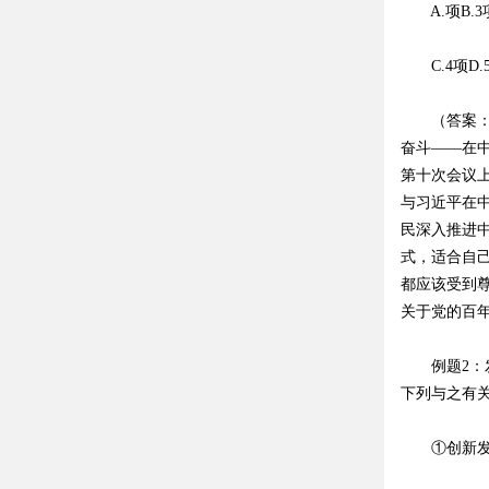
A.项B.3
C.4项D.
（答案：B
奋斗——在
第十次会议
与习近平在
民深入推进
式，适合自
都应该受到
关于党的百
例题2：发
下列与之有
①创新发展