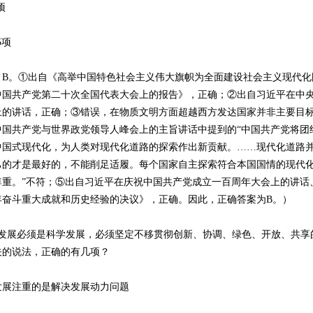
项
5项
。①出自《高举中国特色社会主义伟大旗帜为全面建设社会主义现代化
中国共产党第二十次全国代表大会上的报告》，正确；②出自习近平在中
上的讲话，正确；③错误，在物质文明方面超越西方发达国家并非主要目
中国共产党与世界政党领导人峰会上的主旨讲话中提到的“中国共产党将团
中国式现代化，为人类对现代化道路的探索作出新贡献。……现代化道路
己的才是最好的，不能削足适履。每个国家自主探索符合本国国情的现代
尊重。”不符；⑤出自习近平在庆祝中国共产党成立一百周年大会上的讲话
年奋斗重大成就和历史经验的决议》，正确。因此，正确答案为B。）
展必须是科学发展，必须坚定不移贯彻创新、协调、绿色、开放、共享
关的说法，正确的有几项？
注重的是解决发展动力问题