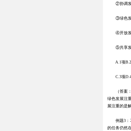
②协调发展
③绿色发展
④开放发展
⑤共享发展
A.1项B.
C.3项D.
（答案：C
绿色发展注
展注重的是
例题3：习
的任务仍然