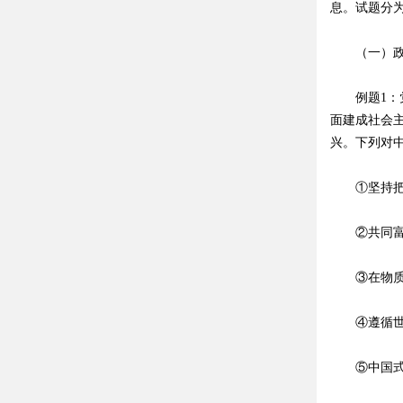
息。试题分
（一）政治
例题1：党
面建成社会
兴。下列对
①坚持把实
②共同富裕
③在物质文
④遵循世界
⑤中国式现