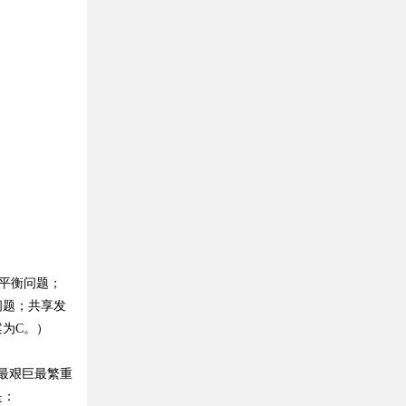
平衡问题；
问题；共享发
为C。）
最艰巨最繁重
是：