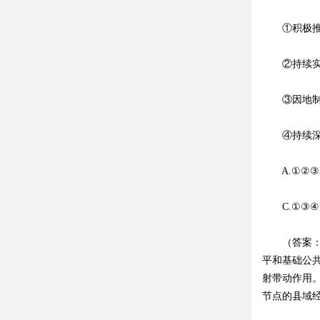
①积极推进
②持续实施
③因地制宜
④持续深化
A.①②③B
C.①③④D
（答案：D
平和基础公
射带动作用
节点的县域