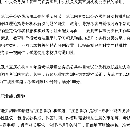
则。中央公务员主管部门负责组织中央机关及其直属机构公务员的录用。
试是公务员录用工作的重要环节，笔试内容突出公务员的政治标准和政
的创新理论指导分析和解决问题的能力，教育引导报考者自觉做习近平新
想的坚定信仰者和忠实实践者；注重能力导向，主要测查从事公务员工作
本素质，教育引导报考者注重平时学习积累和能力提升；实行分类分级，
同职位类别、不同层级机关的特点分别设置，以提高测评的科学性精准性
报考者一视同仁，试题使用素材具有通用性。
其直属机构2026年度考试录用公务员公共科目笔试分为行政职业能力
用闭卷考试的方式。其中，行政职业能力测验为客观性试题，考试时限120
论为主观性试题，考试时限180分钟，满分100分。
职业能力测验
力测验试卷包括“注意事项”和试题。“注意事项”是对行政职业能力测验
导性建议，包括试卷构成、作答时间、作答时需要特别注意的事项等。考
“注意事项”，遵守相关要求，合理把握作答时间，正确填写填涂姓名、准