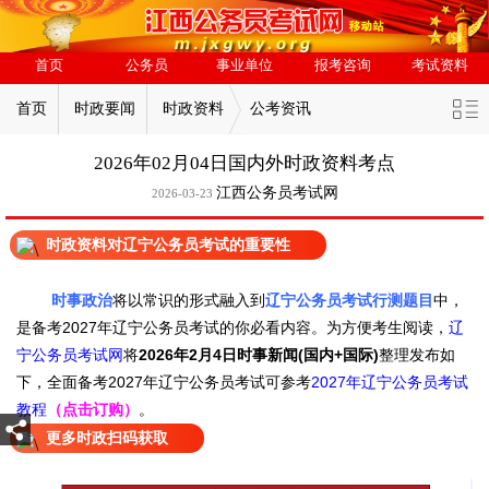
首页
公务员
事业单位
报考咨询
考试资料
首页
时政要闻
时政资料
公考资讯
2026年02月04日国内外时政资料考点
江西公务员考试网
2026-03-23
时政资料对辽宁公务员考试的重要性
时事政治
将以常识的形式融入到
辽宁公务员考试行测题目
中，
是备考2027年辽宁公务员考试的你必看内容。
为方便考生阅读，
辽
宁公务员考试网
将
2026年2月4日
时事新闻(国内+国际)
整理发布如
下，
全面备考2027年辽宁公务员考试可参考
2027年辽宁公务员考试
教程
（点击订购）
。
更多时政扫码获取