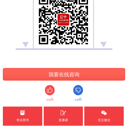
我要在线咨询
0
0
有用(
)
无用(
)
考试用书
直播课
关注微信